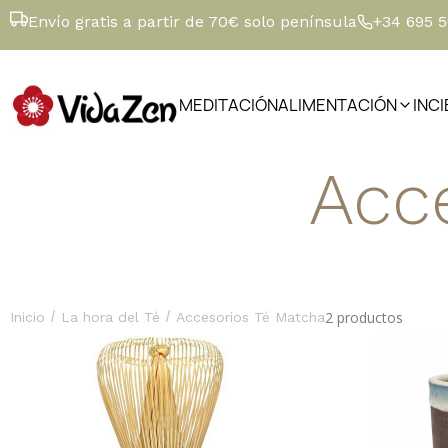
Envío gratis a partir de 70€ solo península
+34 695 
MEDITACIÓN
ALIMENTACIÓN
INC
Acc
/
/
2 productos
Inicio
La hora del Té
Accesorios Té Matcha