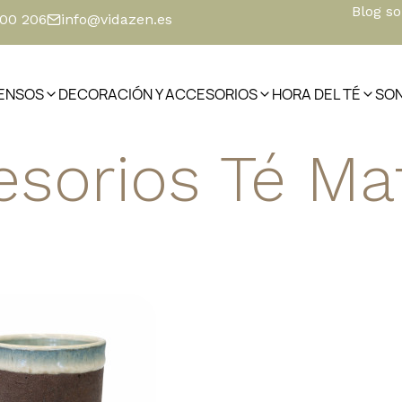
Blog s
500 206
info@vidazen.es
IENSOS
DECORACIÓN Y ACCESORIOS
HORA DEL TÉ
SO
esorios Té Ma