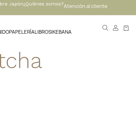
obre Japón
¿Quiénes somos?
Atención al cliente
NIDO
PAPELERÍA
LIBROS
IKEBANA
tcha