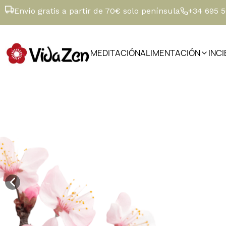
Envío gratis a partir de 70€ solo península
+34 695 
MEDITACIÓN
ALIMENTACIÓN
INC