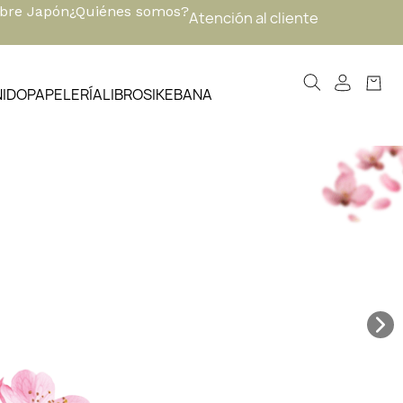
obre Japón
¿Quiénes somos?
Atención al cliente
NIDO
PAPELERÍA
LIBROS
IKEBANA