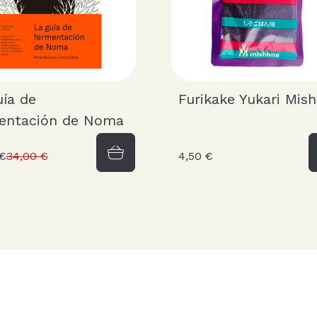
uía de
Furikake Yukari Mis
entación de Noma
 €
34,00 €
4,50 €