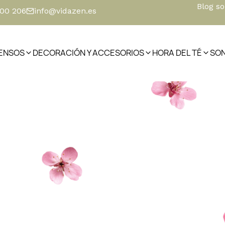
Blog s
500 206
info@vidazen.es
IENSOS
DECORACIÓN Y ACCESORIOS
HORA DEL TÉ
SO