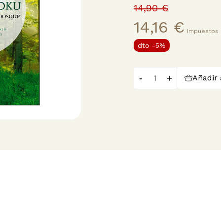
14,90 €
14,16 €
Impuestos 
dto
-5%
-
+
Añadir 