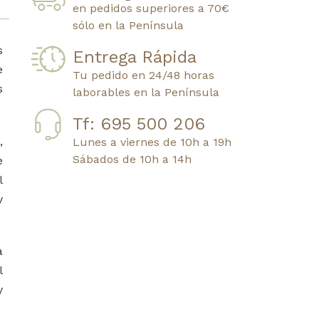
en pedidos superiores a 70€
sólo en la Península
s
Entrega Rápida
e
Tu pedido en 24/48 horas
s
laborables en la Península
Tf: 695 500 206
,
Lunes a viernes de 10h a 19h
Sábados de 10h a 14h
e
l
y
a
l
y