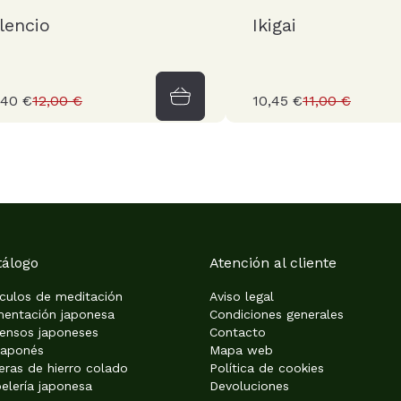
ilencio
Ikigai
,40 €
12,00 €
10,45 €
11,00 €
tálogo
Atención al cliente
ículos de meditación
Aviso legal
mentación japonesa
Condiciones generales
iensos japoneses
Contacto
japonés
Mapa web
eras de hierro colado
Política de cookies
elería japonesa
Devoluciones