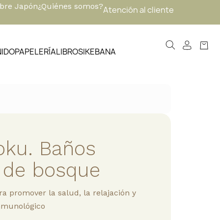
obre Japón
¿Quiénes somos?
Atención al cliente
NIDO
PAPELERÍA
LIBROS
IKEBANA
oku. Baños
s de bosque
a promover la salud, la relajación y
inmunológico