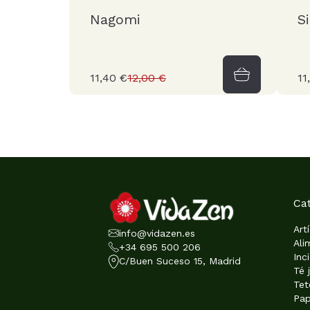
Nagomi
S
11,40 €
12,00 €
11
Ca
Art
info@vidazen.es
Ali
+34 695 500 206
Inc
C/Buen Suceso 15, Madrid
Té 
Tet
Pap