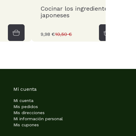
Cocinar los ingredientes
T
japoneses
r
9,98 €
10,50 €
6
Mi cuenta
Mi cuenta
Mis pedidos
Mis direcciones
Mi información personal
Mis cupones