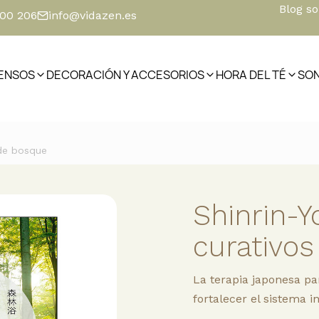
Blog s
500 206
info@vidazen.es
IENSOS
DECORACIÓN Y ACCESORIOS
HORA DEL TÉ
SO
 de bosque
Shinrin-Y
curativo
La terapia japonesa par
fortalecer el sistema 