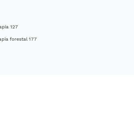
apia 127
apia forestal 177