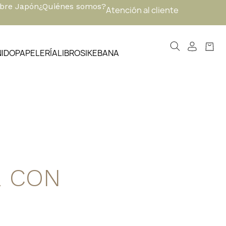
obre Japón
¿Quiénes somos?
Atención al cliente
NIDO
PAPELERÍA
LIBROS
IKEBANA
R CON