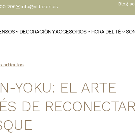
Blog s
500 206
info@vidazen.es
IENSOS
DECORACIÓN Y ACCESORIOS
HORA DEL TÉ
SO
s artículos
N-YOKU: EL ARTE
ÉS DE RECONECTA
SQUE