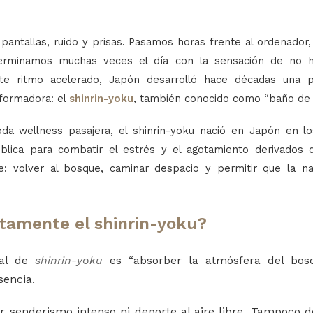
pantallas, ruido y prisas. Pasamos horas frente al ordenador,
erminamos muchas veces el día con la sensación de no 
te ritmo acelerado, Japón desarrolló hace décadas una pr
formadora: el
shinrin-yoku
, también conocido como “baño de 
da wellness pasajera, el shinrin-yoku nació en Japón en 
pública para combatir el estrés y el agotamiento derivados 
e: volver al bosque, caminar despacio y permitir que la na
tamente el shinrin-yoku?
ral de
shinrin-yoku
es “absorber la atmósfera del bos
sencia.
r senderismo intenso ni deporte al aire libre. Tampoco 