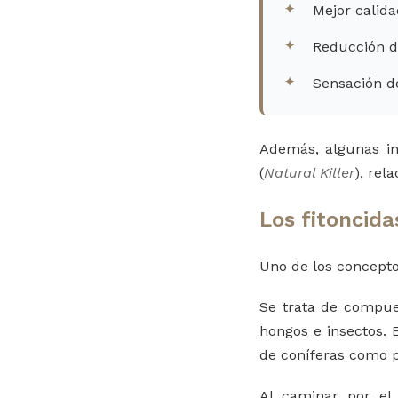
Mejor calida
Reducción d
Sensación d
Además, algunas in
(
Natural Killer
), rel
Los fitoncida
Uno de los concepto
Se trata de compues
hongos e insectos. 
de coníferas como p
Al caminar por el 