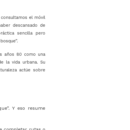
 consultamos el móvil
haber descansado de
áctica sencilla pero
bosque”.
los años 80 como una
de la vida urbana. Su
turaleza actúe sobre
que”. Y eso resume
de completar rutas o