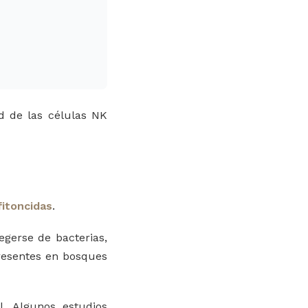
d de las células NK
fitoncidas
.
egerse de bacterias,
presentes en bosques
l. Algunos estudios