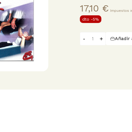
17,10 €
Impuestos i
dto
-5%
-
+
Añadir 