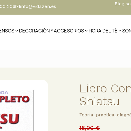
Blog s
500 206
info@vidazen.es
IENSOS
DECORACIÓN Y ACCESORIOS
HORA DEL TÉ
SO
Libro Co
Shiatsu
Teoría, práctica, diagn
18,00 €