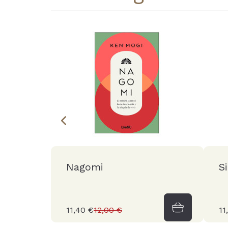
Nagomi
S
11,40 €
12,00 €
11