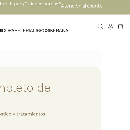
obre Japón
¿Quiénes somos?
Atención al cliente
NIDO
PAPELERÍA
LIBROS
IKEBANA
mpleto de
óstico y tratamientos.