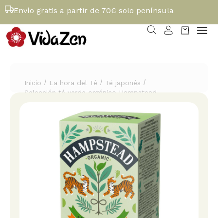
Envío gratis a partir de 70€ solo península
/
/
/
Inicio
La hora del Té
Té japonés
Selección té verde orgánico Hampstead