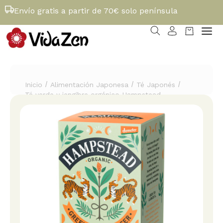
Envío gratis a partir de 70€ solo península
/
/
/
Inicio
Alimentación Japonesa
Té Japonés
Té verde y jengibre orgánico Hampstead