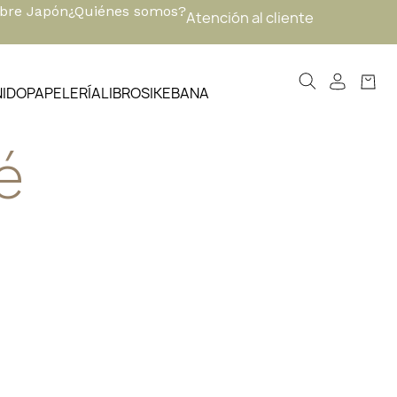
obre Japón
¿Quiénes somos?
Atención al cliente
NIDO
PAPELERÍA
LIBROS
IKEBANA
é