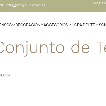
Blog s
500 206
info@vidazen.es
IENSOS
DECORACIÓN Y ACCESORIOS
HORA DEL TÉ
SO
Conjunto de T
oductos