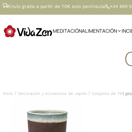
Envío gratis a partir de 70€ solo península
+34 695 
MEDITACIÓN
ALIMENTACIÓN
INC
/
/
1 pr
Inicio
Decoración y Accesorios de Japón
Conjunto de Té