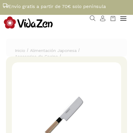
Envío gratis a partir de 70€ solo península
/
/
Inicio
Alimentación Japonesa
/
Accesorios de Cocina
Cuchillo "Bunmei Usuba" 18 cm