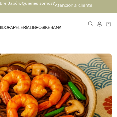
obre Japón
¿Quiénes somos?
Atención al cliente
NIDO
PAPELERÍA
LIBROS
IKEBANA