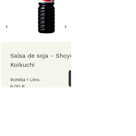
Salsa de soja - Shoyu
Fideos de Alforfón
Koikuchi
"Nihon Soba"
Botella 1 Litro.
250 g
6,00 €
3,00 €