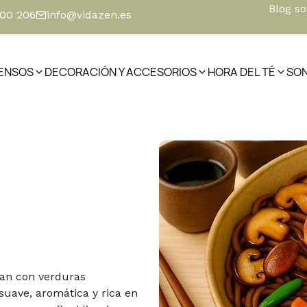
Blog s
500 206
info@vidazen.es
IENSOS
DECORACIÓN Y ACCESORIOS
HORA DEL TÉ
SO
nan con verduras
suave, aromática y rica en