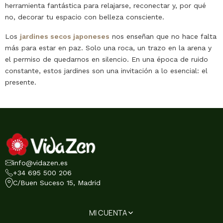
herramienta fantástica para relajarse, reconectar y, por qué
no, decorar tu espacio con belleza consciente.
Los
jardines secos japoneses
nos enseñan que no hace falta
más para estar en paz. Solo una roca, un trazo en la arena y
el permiso de quedarnos en silencio. En una época de ruido
constante, estos jardines son una invitación a lo esencial: el
presente.
info@vidazen.es
+34 695 500 206
C/Buen Suceso 15, Madrid
MI CUENTA