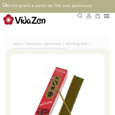
Envío gratis a partir de 70€ solo península
/
/
/
Inicio
Inciensos Japoneses
Morning Star
Incienso Morning Star 50 sticks