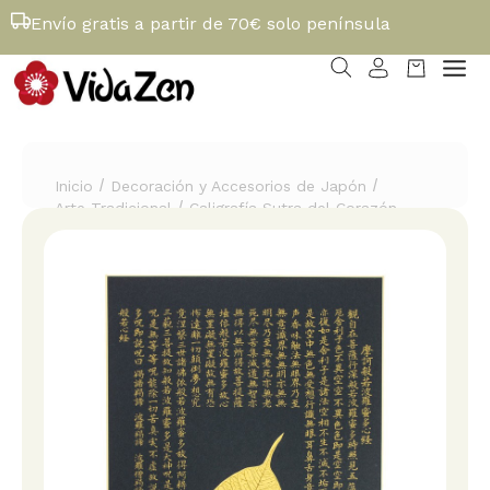
Envío gratis a partir de 70€ solo península
/
/
Inicio
Decoración y Accesorios de Japón
/
Arte Tradicional
Caligrafía Sutra del Corazón