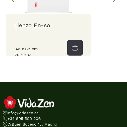
Lienzo En-so
146 x 88 cm.
78,00 €
info@vidazen.es
+34 695 500 206
C/Buen Suceso 15, Madrid