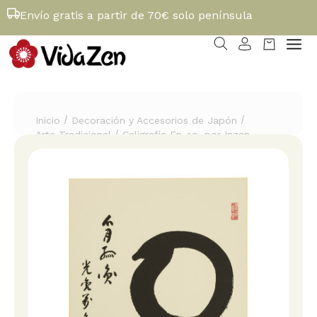
Envío gratis a partir de 70€ solo península
/
/
Inicio
Decoración y Accesorios de Japón
/
Arte Tradicional
Caligrafía En-so, por Inzan