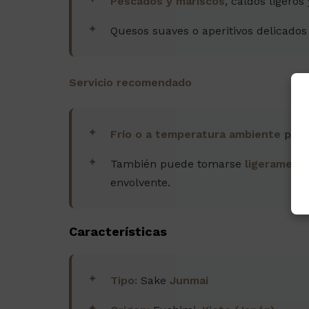
Pescados y mariscos
, caldos ligeros
Quesos suaves o aperitivos delicados
Servicio recomendado
Frío o a temperatura ambiente
para 
También puede tomarse
ligerament
envolvente.
Características
Tipo:
Sake
Junmai