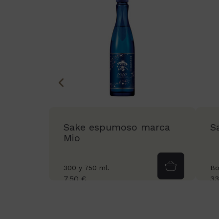
Sake espumoso marca
S
Mio
300 y 750 ml.
Bo
7,50 €
33