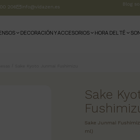
Blog s
500 206
info@vidazen.es
IENSOS
DECORACIÓN Y ACCESORIOS
HORA DEL TÉ
SO
/
nesas
Sake Kyoto Junmai Fushimizu
Sake Kyo
Fushimiz
Sake Junmai Fushimizu 
ml)