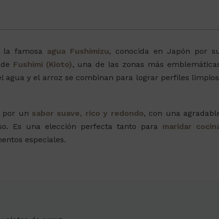
n la famosa
agua Fushimizu
, conocida en Japón por s
 de
Fushimi (Kioto)
, una de las zonas más emblemática
l agua y el arroz se combinan para lograr perfiles limpios
 por un
sabor suave, rico y redondo
, con una agradabl
o. Es una elección perfecta tanto para
maridar cocin
entos especiales.