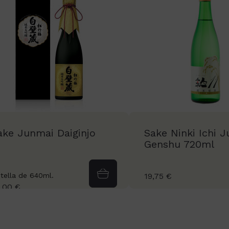
ake Junmai Daiginjo
Sake Ninki Ichi 
Genshu 720ml
tella de 640ml.
19,75 €
,00 €