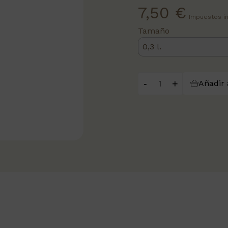
7,50 €
Impuestos i
Tamaño
-
+
Añadir 