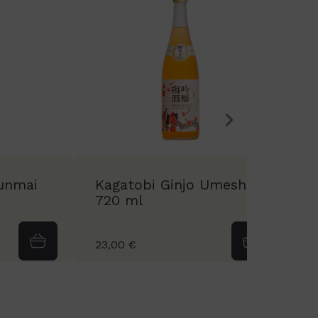
Junmai
Kagatobi Ginjo Umeshu
W
720 ml
F
23,00 €
4
4