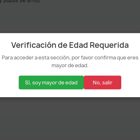
 y platos de arroz
Verificación de Edad Requerida
Para acceder a esta sección, por favor confirma que eres
resaltar su finura y equilibrio.
mayor de edad.
e templado
si buscas más cuerpo y sensación
Sí, soy mayor de edad
No, salir