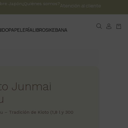
obre Japón
¿Quiénes somos?
Atención al cliente
NIDO
PAPELERÍA
LIBROS
IKEBANA
to Junmai
u
– Tradición de Kioto (1,8 l y 300