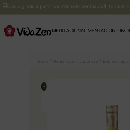
Envío gratis a partir de 70€ solo península
+34 695 
MEDITACIÓN
ALIMENTACIÓN
INC
/
/
Inicio
Alimentación Japonesa
Bebidas japo