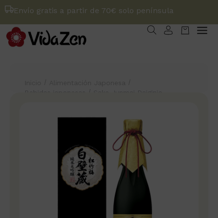
Envío gratis a partir de 70€ solo península
/
/
Inicio
Alimentación Japonesa
/
Bebidas japonesas
Sake Junmai Daiginjo