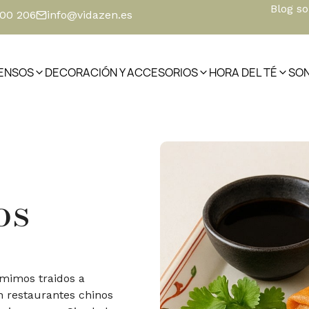
Blog s
500 206
info@vidazen.es
IENSOS
DECORACIÓN Y ACCESORIOS
HORA DEL TÉ
SO
os
 mimos traidos a
n restaurantes chinos