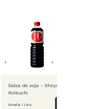
Salsa de soja - Shoyu
Sake Kyoto Junma
Koikuchi
Fushimizu
Botella 1 Litro.
Dos tamaños