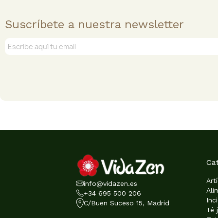
Suscríbete a nuestra newsletter
Ca
Art
info@vidazen.es
Ali
+34 695 500 206
Inc
C/Buen Suceso 15, Madrid
Té 