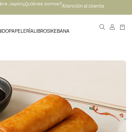
obre Japón
¿Quiénes somos?
Atención al cliente
NIDO
PAPELERÍA
LIBROS
IKEBANA