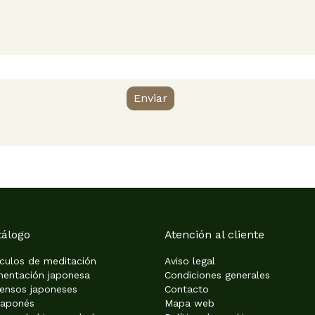
Enviar
tálogo
Atención al cliente
ículos de meditación
Aviso legal
mentación japonesa
Condiciones generales
iensos japoneses
Contacto
japonés
Mapa web