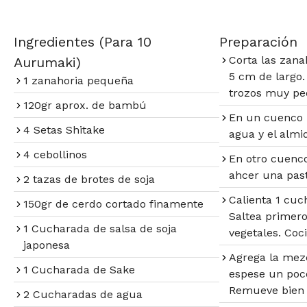
Ingredientes (Para 10
Preparación​
Corta las zana
Aurumaki)
5 cm de largo. 
1 zanahoria pequeña
trozos muy pe
120gr aprox. de bambú
En un cuenco 
4 Setas Shitake
agua y el almi
4 cebollinos
En otro cuenc
ahcer una past
2 tazas de brotes de soja
Calienta 1 cuc
150gr de cerdo cortado finamente
Saltea primero
1 Cucharada de salsa de soja
vegetales. Coc
japonesa
Agrega la mezc
1 Cucharada de Sake
espese un poco
Remueve bien y
2 Cucharadas de agua