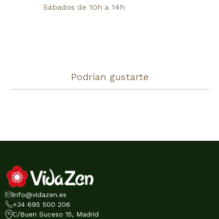
Sábados de 10h a 14h
Podrían gustarte
info@vidazen.es
+34 695 500 206
C/Buen Suceso 15, Madrid