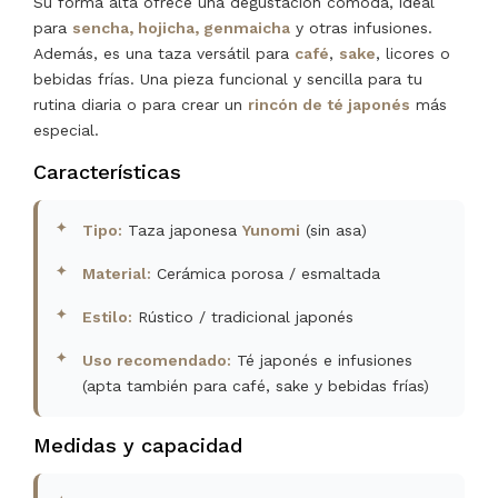
Su forma alta ofrece una degustación cómoda, ideal
para
sencha, hojicha, genmaicha
y otras infusiones.
Además, es una taza versátil para
café
,
sake
, licores o
bebidas frías. Una pieza funcional y sencilla para tu
rutina diaria o para crear un
rincón de té japonés
más
especial.
Características
Tipo:
Taza japonesa
Yunomi
(sin asa)
Material:
Cerámica porosa / esmaltada
Estilo:
Rústico / tradicional japonés
Uso recomendado:
Té japonés e infusiones
(apta también para café, sake y bebidas frías)
Medidas y capacidad