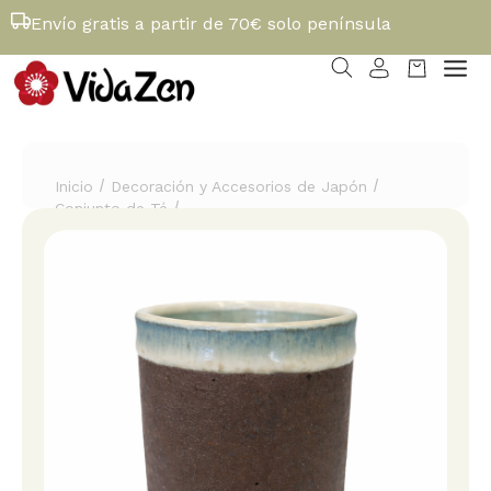
Envío gratis a partir de 70€ solo península
/
/
Inicio
Decoración y Accesorios de Japón
/
Conjunto de Té
Taza de té japonesa Yunomi de cerámica – 250 ml