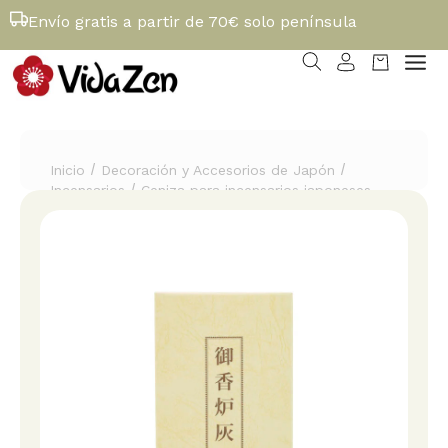
Envío gratis a partir de 70€ solo península
/
/
Inicio
Decoración y Accesorios de Japón
/
Incensarios
Ceniza para incensarios japoneses