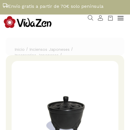
Envío gratis a partir de 70€ solo península
/
/
Inicio
Inciensos Japoneses
/
Incensarios Japoneses
Incensario 'Cuenco' de hierro colado Iwachu