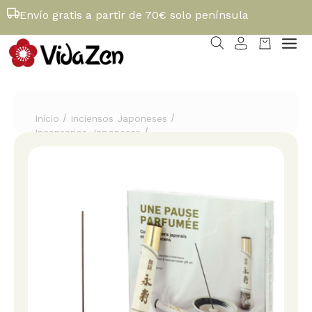
Envío gratis a partir de 70€ solo península
/
/
Inicio
Inciensos Japoneses
/
Incensarios Japoneses
Set de incienso japonés e incensario