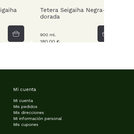
igaiha
Tetera Seigaiha Negra-
C
dorada
T
900 ml.
5
180,00 €
Mi cuenta
Mi cuenta
Mis pedidos
Mis direcciones
Mi información personal
Mis cupones