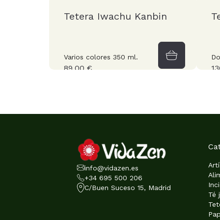
Tetera Iwachu Kanbin
T
Varios colores 350 ml.
Do
89,00 €
13
Ca
Art
info@vidazen.es
Ali
+34 695 500 206
Inc
C/Buen Suceso 15, Madrid
Té 
Tet
Pap