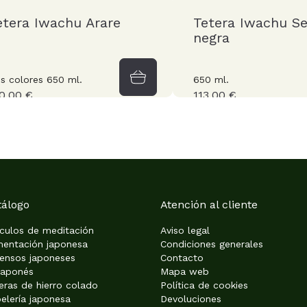
etera Iwachu Arare
Tetera Iwachu Se
negra
s colores 650 ml.
650 ml.
0,00 €
113,00 €
tálogo
Atención al cliente
ículos de meditación
Aviso legal
mentación japonesa
Condiciones generales
iensos japoneses
Contacto
japonés
Mapa web
eras de hierro colado
Política de cookies
elería japonesa
Devoluciones