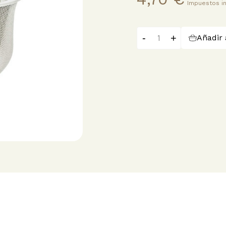
Impuestos i
-
+
Añadir 