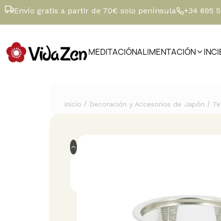
Envío gratis a partir de 70€ solo península
+34 695 
MEDITACIÓN
ALIMENTACIÓN
INC
/
/
Inicio
Decoración y Accesorios de Japón
Te