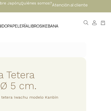
obre Japón
¿Quiénes somos?
Atención al cliente
NIDO
PAPELERÍA
LIBROS
IKEBANA
a Tetera
 Ø 5 cm.
a tetera Iwachu modelo Kanbin