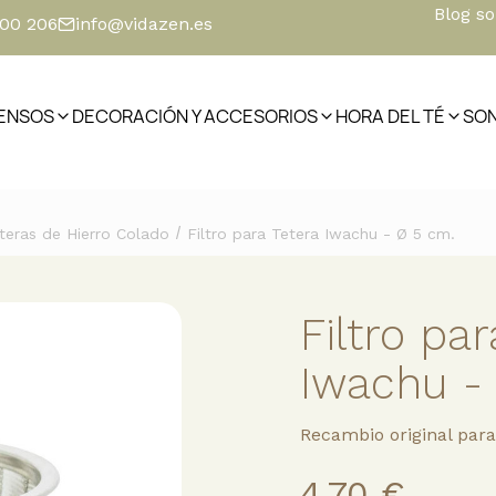
Blog s
500 206
info@vidazen.es
IENSOS
DECORACIÓN Y ACCESORIOS
HORA DEL TÉ
SO
/
teras de Hierro Colado
Filtro para Tetera Iwachu - Ø 5 cm.
Filtro par
Iwachu -
Recambio original par
4,70 €