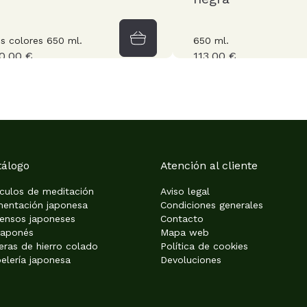
s colores 650 ml.
650 ml.
0,00 €
113,00 €
tálogo
Atención al cliente
ículos de meditación
Aviso legal
mentación japonesa
Condiciones generales
iensos japoneses
Contacto
japonés
Mapa web
eras de hierro colado
Política de cookies
elería japonesa
Devoluciones