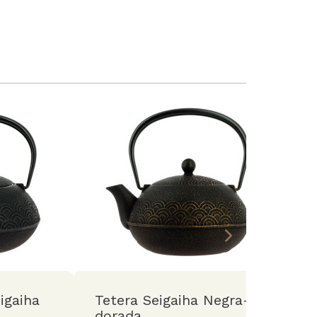
igaiha
Tetera Seigaiha Negra-
C
dorada
T