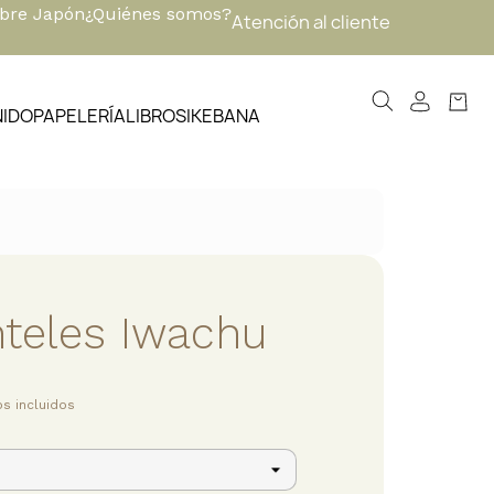
obre Japón
¿Quiénes somos?
Atención al cliente
NIDO
PAPELERÍA
LIBROS
IKEBANA
teles Iwachu
s incluidos