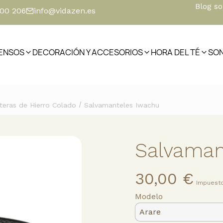
Blog s
500 206
info@vidazen.es
IENSOS
DECORACIÓN Y ACCESORIOS
HORA DEL TÉ
SO
/
teras de Hierro Colado
Salvamanteles Iwachu
Salvaman
30,00 €
Impuesto
Modelo