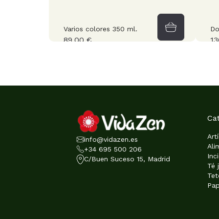
Varios colores 350 ml.
Do
89,00 €
13
Ca
Art
info@vidazen.es
Ali
+34 695 500 206
Inc
C/Buen Suceso 15, Madrid
Té 
Tet
Pap