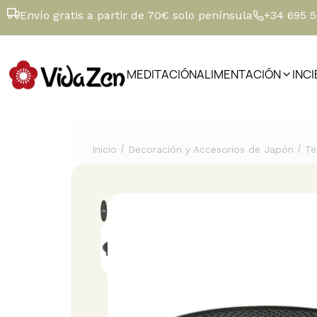
Envío gratis a partir de 70€ solo península
+34 695 
MEDITACIÓN
ALIMENTACIÓN
INC
/
/
Inicio
Decoración y Accesorios de Japón
Te