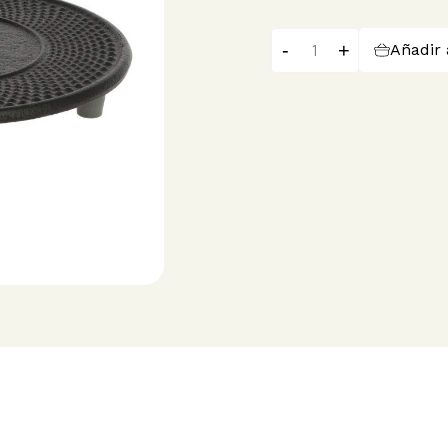
-
+
Añadir 