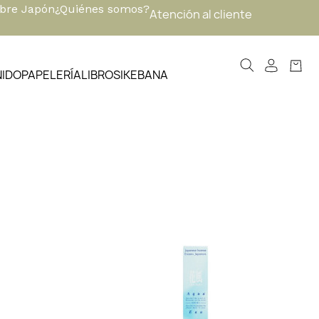
obre Japón
¿Quiénes somos?
Atención al cliente
NIDO
PAPELERÍA
LIBROS
IKEBANA