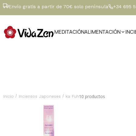
Envío gratis a partir de 70€ solo península
+34 695 
MEDITACIÓN
ALIMENTACIÓN
INC
/
/
10 productos
Inicio
Inciensos Japoneses
ka Fuh