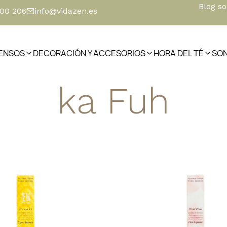
Blog s
500 206
info@vidazen.es
IENSOS
DECORACIÓN Y ACCESORIOS
HORA DEL TÉ
SO
ka Fuh