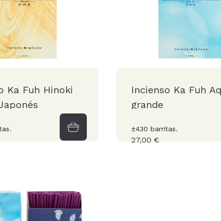
o Ka Fuh Hinoki
Incienso Ka Fuh A
 Japonés
grande
tas.
±430 barritas.
27,00 €