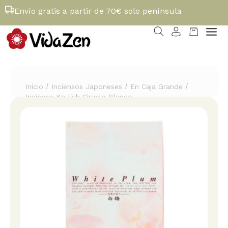
Envío gratis a partir de 70€ solo península
/
/
/
Inicio
Inciensos Japoneses
En Caja Grande
Incienso Ka Fuh Ciruelo Blanco