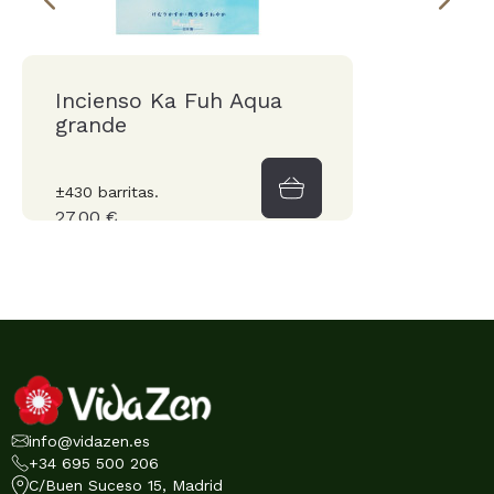
Incienso Ka Fuh Aqua
grande
±430 barritas.
27,00 €
info@vidazen.es
+34 695 500 206
C/Buen Suceso 15, Madrid