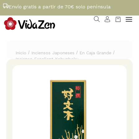
Envío gratis a partir de 70€ solo península
/
/
/
Inicio
Inciensos Japoneses
En Caja Grande
Incienso Excellent Kobunboku