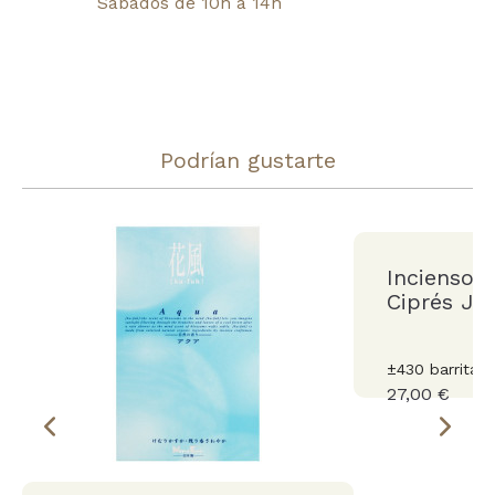
Sábados de 10h a 14h
Podrían gustarte
Incienso 
Ciprés Ja
±430 barritas.
27,00 €