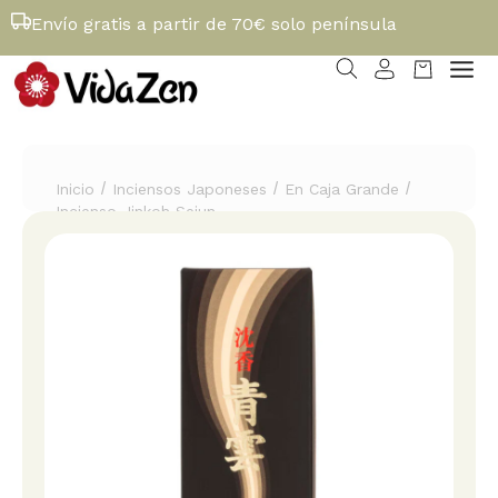
Envío gratis a partir de 70€ solo península
/
/
/
Inicio
Inciensos Japoneses
En Caja Grande
Incienso Jinkoh Seiun