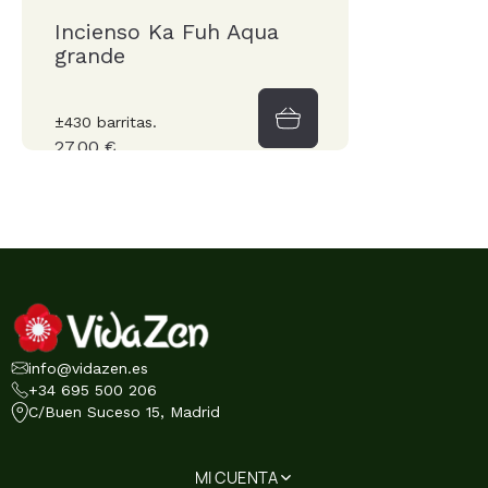
Incienso Ka Fuh Aqua
grande
±430 barritas.
27,00 €
info@vidazen.es
+34 695 500 206
C/Buen Suceso 15, Madrid
MI CUENTA