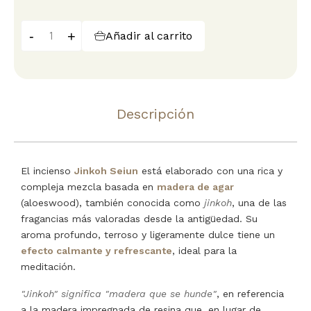
-
+
Añadir al carrito
Descripción
El incienso
Jinkoh Seiun
está elaborado con una rica y
compleja mezcla basada en
madera de agar
(aloeswood), también conocida como
jinkoh
, una de las
fragancias más valoradas desde la antigüedad. Su
aroma profundo, terroso y ligeramente dulce tiene un
efecto calmante y refrescante
, ideal para la
meditación.
"Jinkoh" significa "madera que se hunde"
, en referencia
a la madera impregnada de resina que, en lugar de