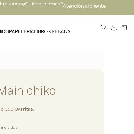
obre Japón
¿Quiénes somos?
Atención al cliente
NIDO
PAPELERÍA
LIBROS
IKEBANA
Mainichiko
o 350 Barritas.
 incluidos