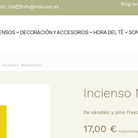
Blog s
500 206
info@vidazen.es
IENSOS
DECORACIÓN Y ACCESORIOS
HORA DEL TÉ
SO
/
Incienso Mainichiko
Incienso 
De sándalo y pino fresc
17,00 €
Impuestos