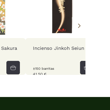
 Sakura
Incienso Jinkoh Seiun
I
±150 barritas
±2
41,50 €
2