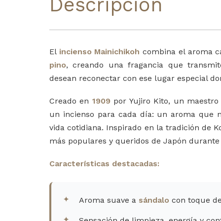
Descripción
El
incienso Mainichikoh
combina el aroma cá
pino
, creando una fragancia que transmi
desean reconectar con ese lugar especial do
Creado en
1909
por Yujiro Kito, un maestro
un incienso para cada día: un aroma que n
vida cotidiana. Inspirado en la tradición de K
más populares y queridos de Japón durante 
Características destacadas:
Aroma suave a
sándalo
con toque d
Sensación de limpieza, energía y con