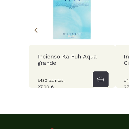
Incienso Ka Fuh Aqua
I
grande
C
±430 barritas.
±4
27,00 €
27