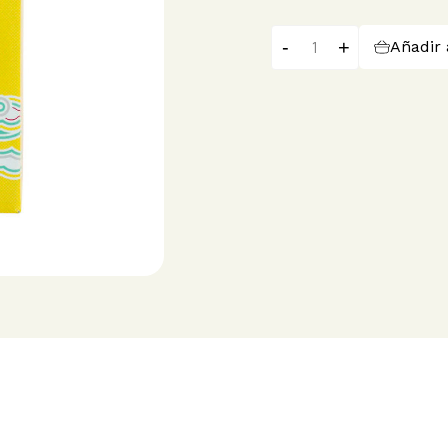
-
+
Añadir 