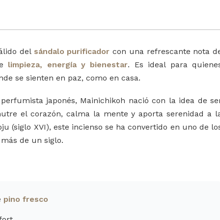
lido del
sándalo purificador
con una refrescante nota d
te
limpieza, energía y bienestar
. Es ideal para quiene
nde se sienten en paz, como en casa.
 perfumista japonés, Mainichikoh nació con la idea de se
utre el corazón, calma la mente y aporta serenidad a l
oju (siglo XVI), este incienso se ha convertido en uno de lo
más de un siglo.
e
pino fresco
fort