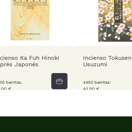
ncienso Ka Fuh Hinoki
Incienso Tokusen
iprés Japonés
Usuzumi
30 barritas.
±450 barritas:
,00 €
41,50 €