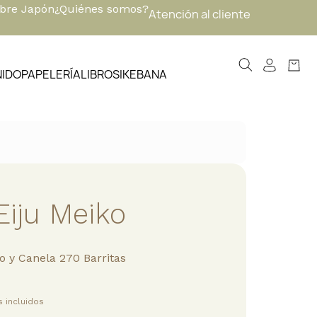
obre Japón
¿Quiénes somos?
Atención al cliente
NIDO
PAPELERÍA
LIBROS
IKEBANA
Eiju Meiko
o y Canela 270 Barritas
 incluidos