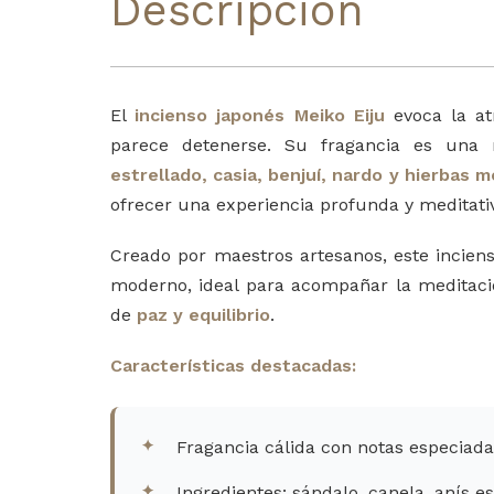
Descripción
El
incienso japonés Meiko Eiju
evoca la at
parece detenerse. Su fragancia es una
estrellado, casia, benjuí, nardo y hierbas m
ofrecer una experiencia profunda y meditati
Creado por maestros artesanos, este incien
moderno, ideal para acompañar la meditació
de
paz y equilibrio
.
Características destacadas:
Fragancia cálida con notas especiada
Ingredientes: sándalo, canela, anís e