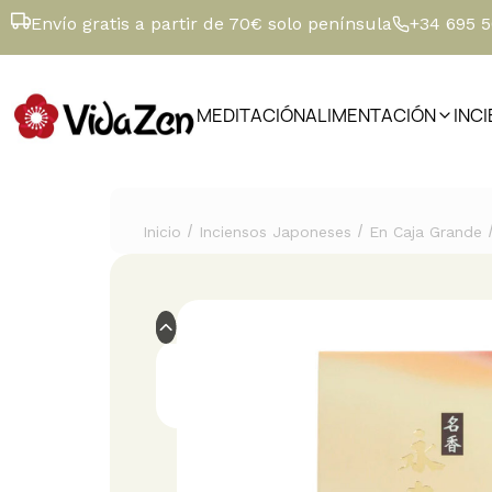
Envío gratis a partir de 70€ solo península
+34 695 
MEDITACIÓN
ALIMENTACIÓN
INC
/
/
Inicio
Inciensos Japoneses
En Caja Grande