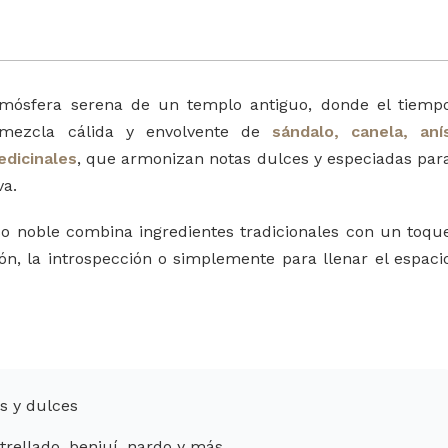
mósfera serena de un templo antiguo, donde el tiemp
 mezcla cálida y envolvente de
sándalo, canela, aní
edicinales
, que armonizan notas dulces y especiadas par
va.
so noble combina ingredientes tradicionales con un toqu
n, la introspección o simplemente para llenar el espaci
s y dulces
strellado, benjuí, nardo y más