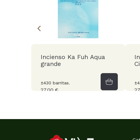
Incienso Ka Fuh Aqua
I
grande
C
±430 barritas.
±4
27,00 €
27
Ca