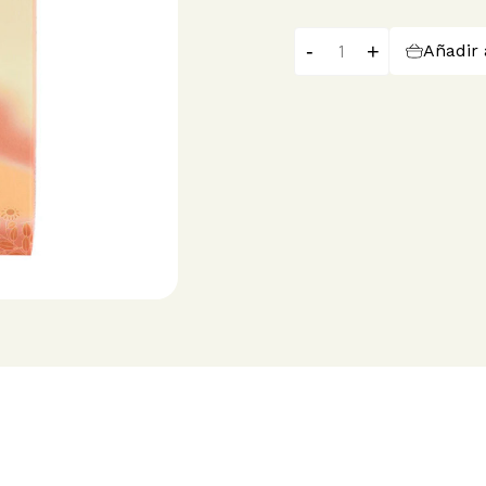
-
+
Añadir 