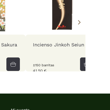
 Sakura
Incienso Jinkoh Seiun
I
K
±150 barritas
±2
41,50 €
3
Mi cuenta