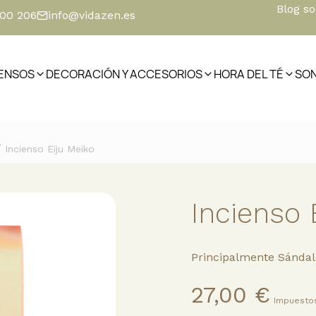
Blog s
500 206
info@vidazen.es
IENSOS
DECORACIÓN Y ACCESORIOS
HORA DEL TÉ
SO
/
Incienso Eiju Meiko
Incienso 
Principalmente Sándal
27,00 €
Impuestos