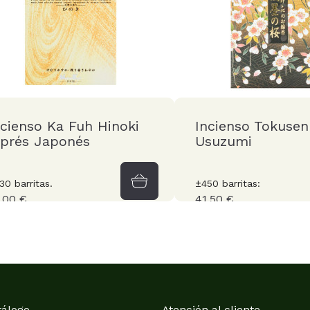
ncienso Ka Fuh Hinoki
Incienso Tokusen
iprés Japonés
Usuzumi
30 barritas.
±450 barritas:
,00 €
41,50 €
tálogo
Atención al cliente