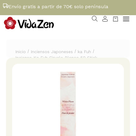
Envío gratis a partir de 70€ solo península
/
/
/
Inicio
Inciensos Japoneses
ka Fuh
Incienso Ka Fuh Ciruelo Blanco 50 Stick