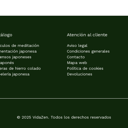
tálogo
Atención al cliente
ículos de meditación
Aviso legal
mentación japonesa
Condiciones generales
iensos japoneses
Contacto
japonés
Mapa web
eras de hierro colado
Política de cookies
elería japonesa
Devoluciones
© 2025 VidaZen. Todos los derechos reservados