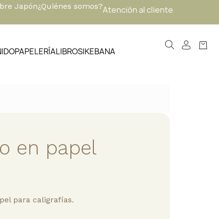
obre Japón
¿Quiénes somos?
Atención al cliente
NIDO
PAPELERÍA
LIBROS
IKEBANA
 en papel
el para caligrafías.