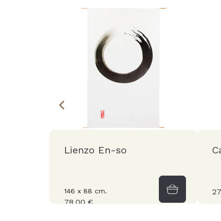
Lienzo En-so
C
146 x 88 cm.
27
78,00 €