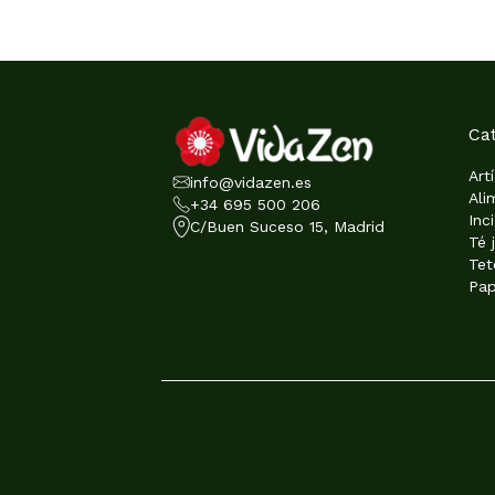
Ca
Art
info@vidazen.es
Ali
+34 695 500 206
Inc
C/Buen Suceso 15, Madrid
Té 
Tet
Pap