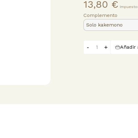
13,80 €
Impuestos
Complemento
-
+
Añadir 