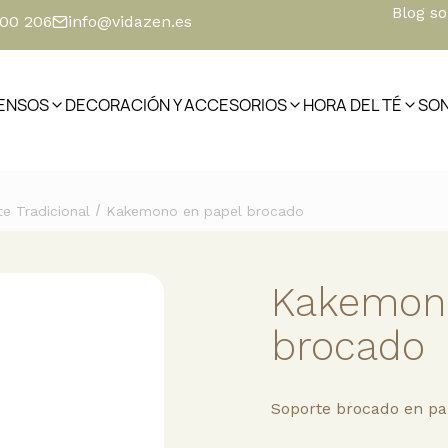
Blog s
500 206
info@vidazen.es
IENSOS
DECORACIÓN Y ACCESORIOS
HORA DEL TÉ
SO
/
te Tradicional
Kakemono en papel brocado
Kakemono
brocado
Soporte brocado en pap