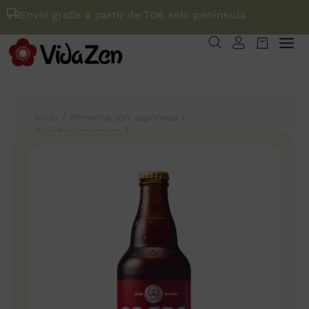
Envío gratis a partir de 70€ solo península
/
/
Inicio
Alimentación Japonesa
/
Bebidas japonesas
Cerveza Coedo Beniaka 7% Vol. 33 cl