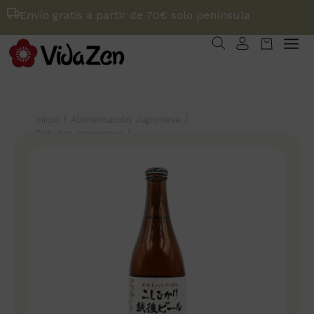
Envío gratis a partir de 70€ solo península
/
/
Inicio
Alimentación Japonesa
/
Bebidas japonesas
Cerveza Echigo Koshihikari 50 cl