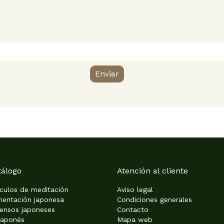
Enviar
tálogo
Atención al cliente
ículos de meditación
Aviso legal
mentación japonesa
Condiciones generales
iensos japoneses
Contacto
japonés
Mapa web