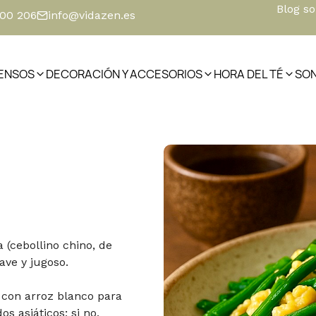
Blog s
500 206
info@vidazen.es
IENSOS
DECORACIÓN Y ACCESORIOS
HORA DEL TÉ
SO
a (cebollino chino, de
ave y jugoso.
o con arroz blanco para
s asiáticos; si no,