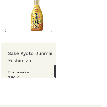
Sake Kyoto Junmai
Salsa de soja - Sh
Fushimizu
Koikuchi
Dos tamaños
Botella 1 Litro.
7,50 €
6,00 €