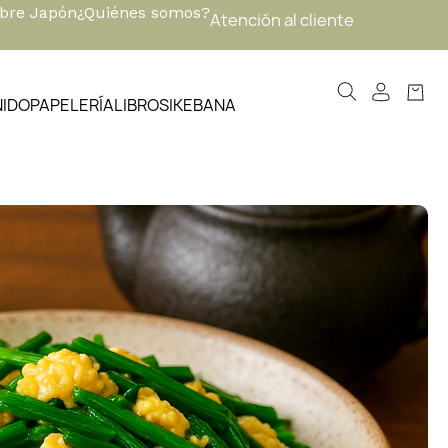
obre Japón
¿Quiénes somos?
Atención al cliente
NIDO
PAPELERÍA
LIBROS
IKEBANA