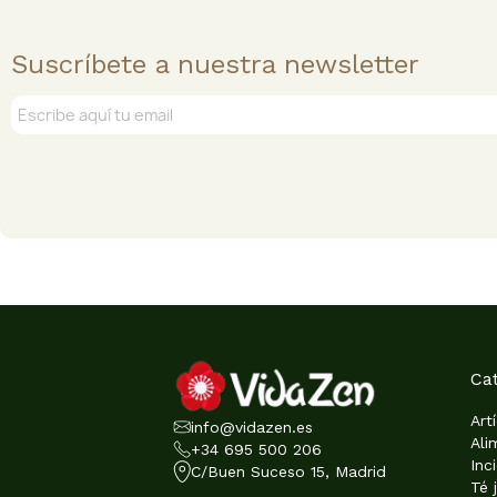
Suscríbete a nuestra newsletter
Ca
Art
info@vidazen.es
Ali
+34 695 500 206
Inc
C/Buen Suceso 15, Madrid
Té 