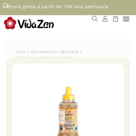
Envío gratis a partir de 70€ solo península
/
/
Inicio
Alimentación Japonesa
/
Especias y otros productos
Sesamo blanco tostado "Shiro Goma"