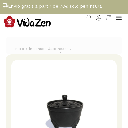
Envío gratis a partir de 70€ solo península
/
/
Inicio
Inciensos Japoneses
/
Incensarios Japoneses
Incensario 'Cuenco' de hierro colado Iwachu