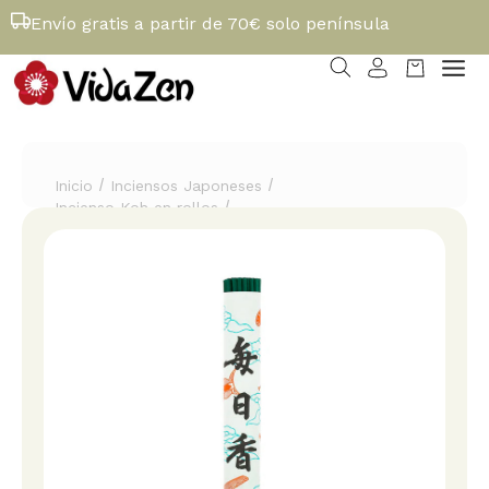
Envío gratis a partir de 70€ solo península
/
/
Inicio
Inciensos Japoneses
/
Incienso Koh en rollos
Incienso Mainichiko Viva 40