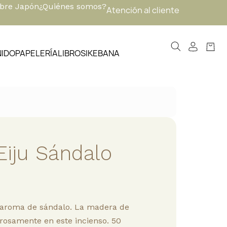
obre Japón
¿Quiénes somos?
Atención al cliente
NIDO
PAPELERÍA
LIBROS
IKEBANA
Eiju Sándalo
 aroma de sándalo. La madera de
rosamente en este incienso. 50