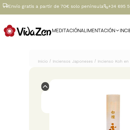
Envío gratis a partir de 70€ solo península
+34 695 
MEDITACIÓN
ALIMENTACIÓN
INC
/
/
Inicio
Inciensos Japoneses
Incienso Koh en 