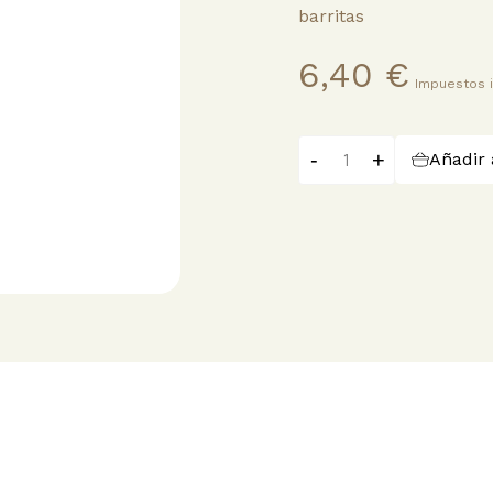
barritas
6,40 €
Impuestos i
-
+
Añadir 