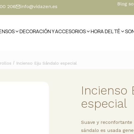
Blog s
500 206
info@vidazen.es
IENSOS
DECORACIÓN Y ACCESORIOS
HORA DEL TÉ
SO
/
rollos
Incienso Eiju Sándalo especial
Incienso 
especial
Suave y reconfortante
sándalo es usada gene