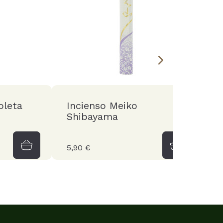
oleta
Incienso Meiko
I
Shibayama
5,90 €
6