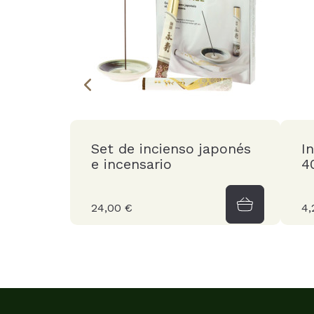
Set de incienso japonés
I
e incensario
4
24,00 €
4,