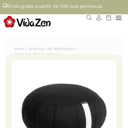
Envío gratis a partir de 70€ solo península
/
/
Inicio
Artículos de Meditación
Zafú Zen 100 % Natural