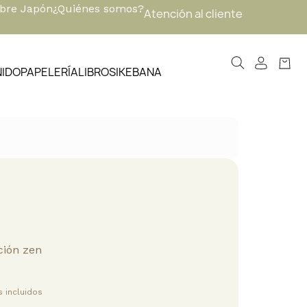
obre Japón
¿Quiénes somos?
Atención al cliente
NIDO
PAPELERÍA
LIBROS
IKEBANA
ión zen
 incluidos