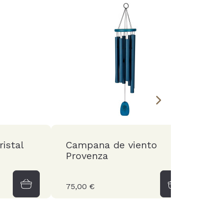
istal
Campana de viento
C
Provenza
B
75,00 €
7