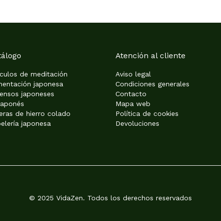
tálogo
Atención al cliente
ículos de meditación
Aviso legal
mentación japonesa
Condiciones generales
iensos japoneses
Contacto
japonés
Mapa web
eras de hierro colado
Política de cookies
elería japonesa
Devoluciones
© 2025 VidaZen. Todos los derechos reservados