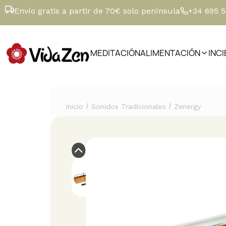
Envío gratis a partir de 70€ solo península
+34 695 
MEDITACIÓN
ALIMENTACIÓN
INC
/
/
Inicio
Sonidos Tradicionales
Zenergy