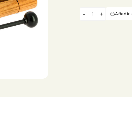
-
+
Añadir 