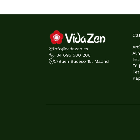
Ca
Art
info@vidazen.es
Ali
+34 695 500 206
Inc
C/Buen Suceso 15, Madrid
Té 
Tet
Pap