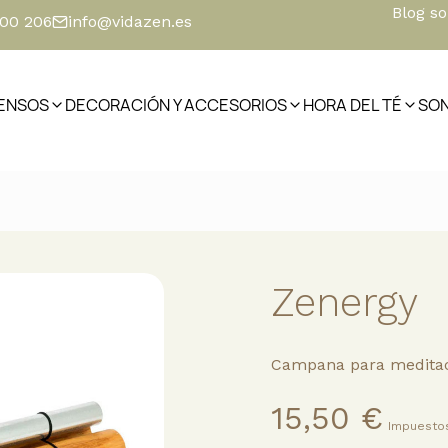
Blog s
500 206
info@vidazen.es
IENSOS
DECORACIÓN Y ACCESORIOS
HORA DEL TÉ
SO
Zenergy
Campana para meditac
15,50 €
Impuestos