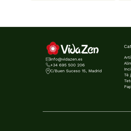
Ca
Art
info@vidazen.es
Ali
+34 695 500 206
Inc
C/Buen Suceso 15, Madrid
Té 
Tet
Pap