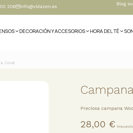
Blog s
500 206
info@vidazen.es
IENSOS
DECORACIÓN Y ACCESORIOS
HORA DEL TÉ
SO
a Coral
Campana 
Preciosa campana Wood
28,00 €
Impuesto