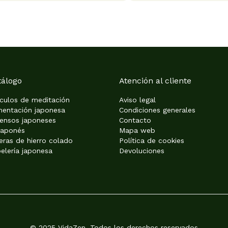
tálogo
Atención al cliente
ículos de meditación
Aviso legal
mentación japonesa
Condiciones generales
iensos japoneses
Contacto
japonés
Mapa web
eras de hierro colado
Política de cookies
elería japonesa
Devoluciones
© 2025 VidaZen. Todos los derechos reservados