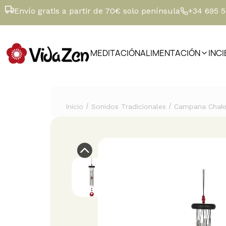
Envío gratis a partir de 70€ solo península
+34 695 
MEDITACIÓN
ALIMENTACIÓN
INC
/
/
Inicio
Sonidos Tradicionales
Campana Chakr