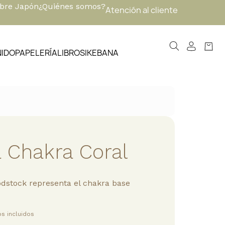
obre Japón
¿Quiénes somos?
Atención al cliente
NIDO
PAPELERÍA
LIBROS
IKEBANA
Chakra Coral
stock representa el chakra base
s incluidos