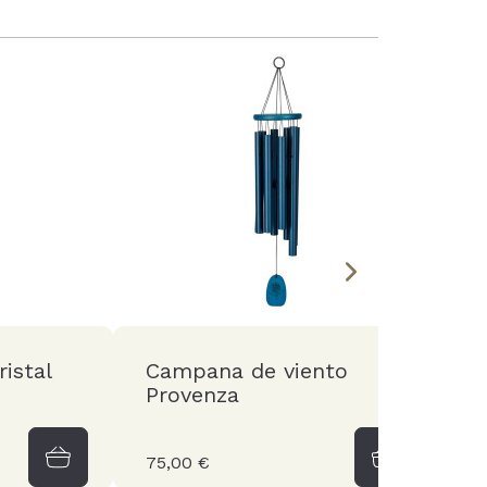
istal
Campana de viento
C
Provenza
B
75,00 €
7