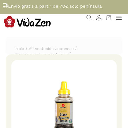
Envío gratis a partir de 70€ solo península
/
/
Inicio
Alimentación Japonesa
/
Especias y otros productos
Sesamo negro tostado "Kuro Goma"