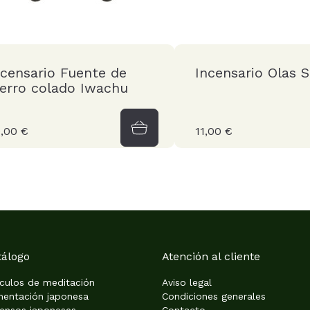
ncensario Fuente de
Incensario Olas S
ierro colado Iwachu
,00 €
11,00 €
tálogo
Atención al cliente
ículos de meditación
Aviso legal
mentación japonesa
Condiciones generales