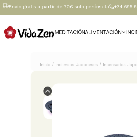
Envío gratis a partir de 70€ solo península
+34 695 
MEDITACIÓN
ALIMENTACIÓN
INC
/
/
Inicio
Inciensos Japoneses
Incensarios Jap