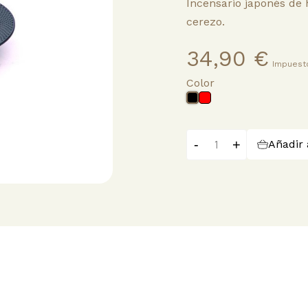
Incensario japonés de 
cerezo.
34,90 €
Impuesto
Color
Rojo
Negro
-
+
Añadir 