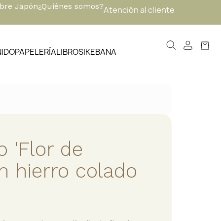
obre Japón
¿Quiénes somos?
Atención al cliente
NIDO
PAPELERÍA
LIBROS
IKEBANA
o 'Flor de
n hierro colado