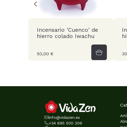
Incensario 'Cuenco' de
I
hierro colado Iwachu
h
50,00 €
30
Ca
Art
info@vidazen.es
Ali
+34 695 500 206