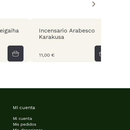
eigaiha
Incensario Arabesco
C
Karakusa
j
11,00 €
1
Mi cuenta
Mi cuenta
Mis pedidos