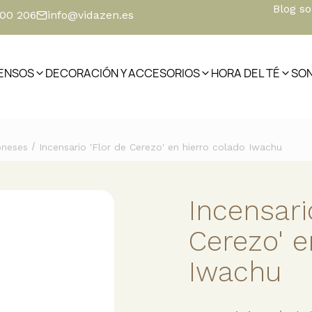
Blog s
500 206
info@vidazen.es
IENSOS
DECORACIÓN Y ACCESORIOS
HORA DEL TÉ
SO
/
oneses
Incensario 'Flor de Cerezo' en hierro colado Iwachu
Incensari
Cerezo' e
Iwachu