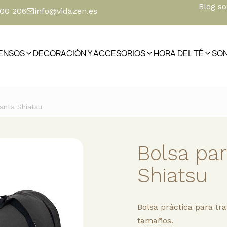
Blog s
500 206
info@vidazen.es
IENSOS
DECORACIÓN Y ACCESORIOS
HORA DEL TÉ
SO
anta Shiatsu
Bolsa pa
Shiatsu
Bolsa práctica para tra
tamaños.