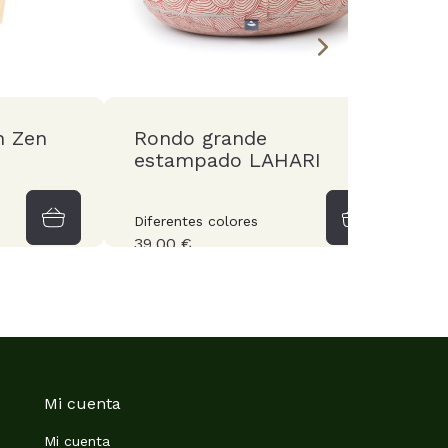
n Zen
Rondo grande
C
estampado LAHARI
Diferentes colores
Di
39,00 €
3
Mi cuenta
Mi cuenta