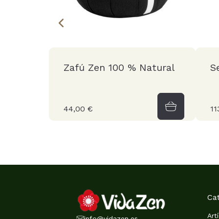
Zafú Zen 100 % Natural
S
44,00 €
11
Ca
Art
info@vidazen.es