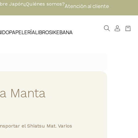
obre Japón
¿Quiénes somos?
Atención al cliente
NIDO
PAPELERÍA
LIBROS
IKEBANA
ra Manta
nsportar el Shiatsu Mat. Varios