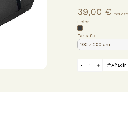
39,00 €
Impuesto
Color
Gris
Oscuro
Tamaño
-
+
Añadir 