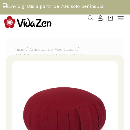
Envío gratis a partir de 70€ solo península
/
/
Inicio
Artículos de Meditación
ZAFU de meditación Varios colores