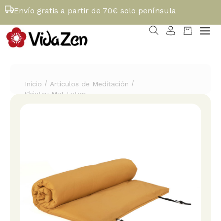
Envío gratis a partir de 70€ solo península
/
/
Inicio
Artículos de Meditación
Shiatsu Mat Futon