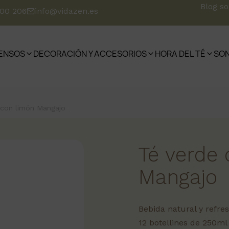
Blog s
500 206
info@vidazen.es
IENSOS
DECORACIÓN Y ACCESORIOS
HORA DEL TÉ
SO
 con limón Mangajo
Té verde
Mangajo
Bebida natural y refre
12 botellines de 250ml