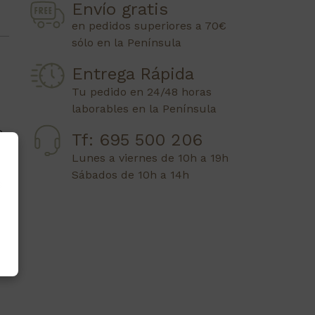
Envío gratis
en pedidos superiores a 70€
sólo en la Península
Entrega Rápida
Tu pedido en 24/48 horas
laborables en la Península
o
Tf: 695 500 206
Lunes a viernes de 10h a 19h
Sábados de 10h a 14h
s