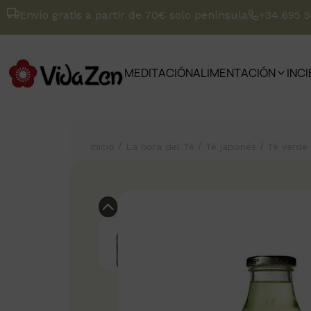
Envío gratis a partir de 70€ solo península
+34 695 
MEDITACIÓN
ALIMENTACIÓN
INC
/
/
/
Inicio
La hora del Té
Té japonés
Té verde