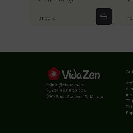
31,00 €
15
Ca
Art
info@vidazen.es
Ali
+34 695 500 206
Inc
C/Buen Suceso 15, Madrid
Té 
Tet
Pap