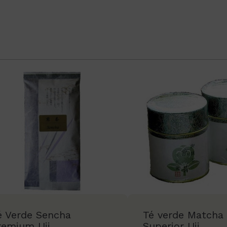
é Verde Sencha
Té verde Matcha
remium Uji
Superior Uji