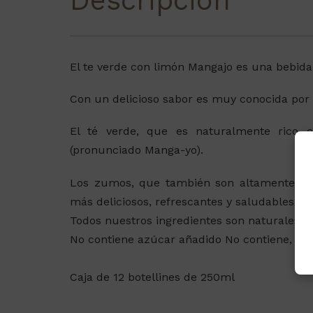
Descripción
El te verde con limón Mangajo es una bebida 
Con un delicioso sabor es muy conocida por
El té verde, que es naturalmente rico e
(pronunciado Manga-yo).
Los zumos, que también son altamente rico
más deliciosos, refrescantes y saludables.
Todos nuestros ingredientes son naturales y s
No contiene azúcar añadido No contiene, colo
Caja de 12 botellines de 250ml