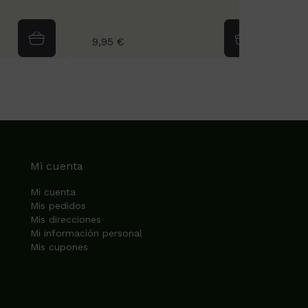
9,95 €
6
Mi cuenta
Mi cuenta
Mis pedidos
Mis direcciones
Mi información personal
Mis cupones