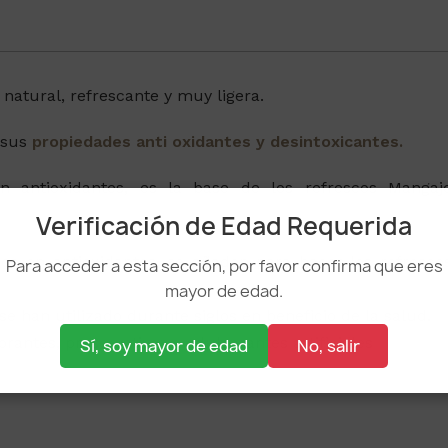
natural, refrescante y muy ligera.
 sus
propiedades anti oxidantes y desintoxicantes.
n antioxidantes, es la base de los refrescos Mangaj
Verificación de Edad Requerida
s en antioxidantes, se añaden para hacer los refresco
Para acceder a esta sección, por favor confirma que eres
mayor de edad.
e han utilizado durante siglos en beneficio de la salud.
rantes, preservativos o edulcorantes artificiales
Sí, soy mayor de edad
No, salir