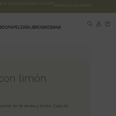
obre Japón
¿Quiénes somos?
Atención al cliente
NIDO
PAPELERÍA
LIBROS
IKEBANA
 con limón
scante de té verde y limón. Caja de