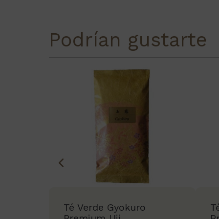
Podrían gustarte
Té Verde Gyokuro
T
Premium Uji
P