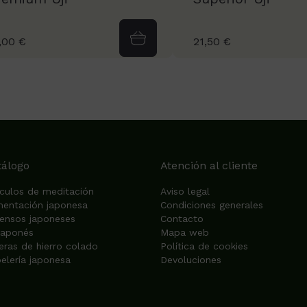
,00 €
21,50 €
tálogo
Atención al cliente
ículos de meditación
Aviso legal
mentación japonesa
Condiciones generales
iensos japoneses
Contacto
japonés
Mapa web
eras de hierro colado
Política de cookies
elería japonesa
Devoluciones