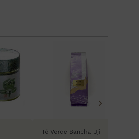
Té Verde Bancha Uji
T
M