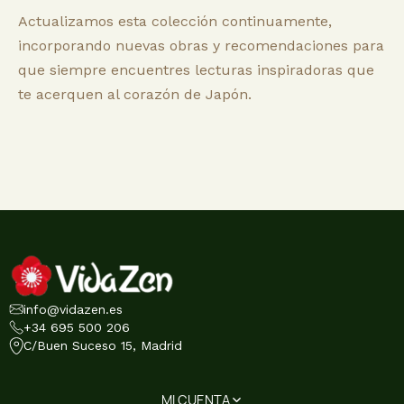
Actualizamos esta colección continuamente,
incorporando nuevas obras y recomendaciones para
que siempre encuentres lecturas inspiradoras que
te acerquen al corazón de Japón.
info@vidazen.es
+34 695 500 206
C/Buen Suceso 15, Madrid
MI CUENTA