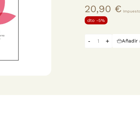
20,90 €
Impuesto
dto
-5%
-
+
Añadir 