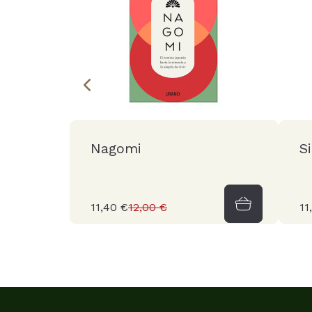
Nagomi
S
11,40 €
12,00 €
11