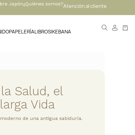
obre Japón
¿Quiénes somos?
Atención al cliente
NIDO
PAPELERÍA
LIBROS
IKEBANA
la Salud, el
 larga Vida
 moderno de una antigua sabiduría.