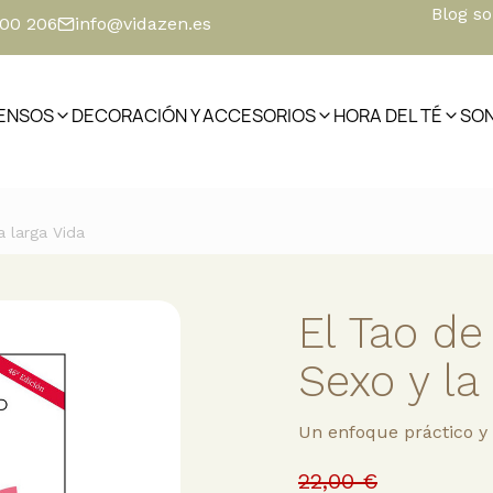
Blog s
500 206
info@vidazen.es
IENSOS
DECORACIÓN Y ACCESORIOS
HORA DEL TÉ
SO
a larga Vida
El Tao de 
Sexo y la
Un enfoque práctico y
22,00 €