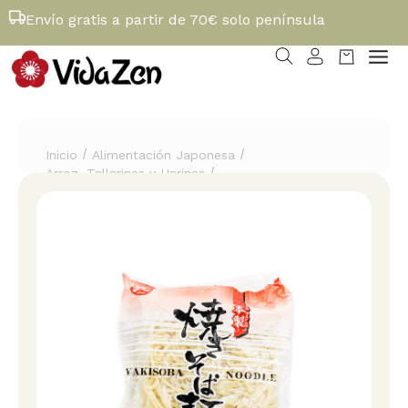
Envío gratis a partir de 70€ solo península
/
/
Inicio
Alimentación Japonesa
/
Arroz, Tallarines y Harinas
Fideos Yakisoba frescos